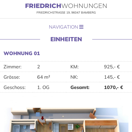
FRIEDRICH
WOHNUNGEN
FRIEDRICHSTRASSE 19, 96047 BAMBERG
NAVIGATION
EINHEITEN
WOHNUNG 01
Zimmer:
2
KM
:
925,-
€
Grösse:
64 m²
NK
:
145,-
€
Geschoss:
1. OG
Gesamt
:
1070,-
€