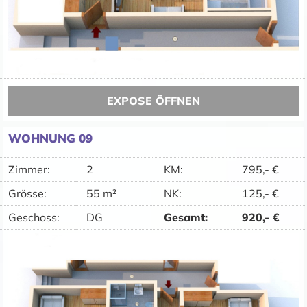
EXPOSE ÖFFNEN
WOHNUNG 09
Zimmer:
2
KM
:
795,-
€
Grösse:
55 m²
NK
:
125,-
€
Geschoss:
DG
Gesamt
:
920,-
€