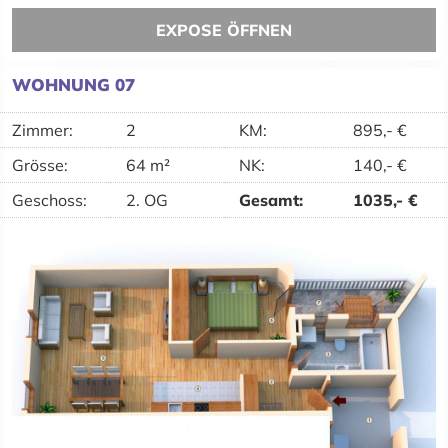
EXPOSE ÖFFNEN
WOHNUNG 07
Zimmer:
2
KM
:
895,-
€
Grösse:
64 m²
NK
:
140,-
€
Geschoss:
2. OG
Gesamt
:
1035,-
€