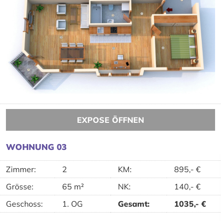
EXPOSE ÖFFNEN
WOHNUNG 03
Zimmer:
2
KM
:
895,-
€
Grösse:
65 m²
NK
:
140,-
€
Geschoss:
1. OG
Gesamt
:
1035,-
€