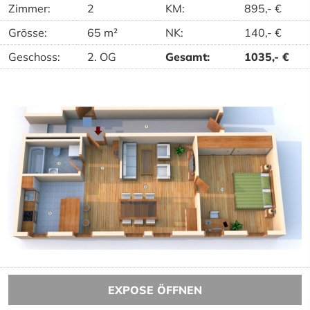
Zimmer:
2
KM
:
895,-
€
Grösse:
65 m²
NK
:
140,-
€
Geschoss:
2. OG
Gesamt
:
1035,-
€
EXPOSE ÖFFNEN