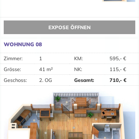
EXPOSE ÖFFNEN
WOHNUNG 08
Zimmer:
1
KM
:
595,-
€
Grösse:
41 m²
NK
:
115,-
€
Geschoss:
2. OG
Gesamt
:
710,-
€