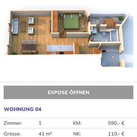
EXPOSE ÖFFNEN
WOHNUNG 04
Zimmer:
1
KM
:
590,-
€
Grösse:
41 m²
NK
:
110,-
€