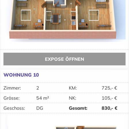
EXPOSE ÖFFNEN
WOHNUNG 10
Zimmer:
2
KM
:
725,-
€
Grösse:
54 m²
NK
:
105,-
€
Geschoss:
DG
Gesamt
:
830,-
€