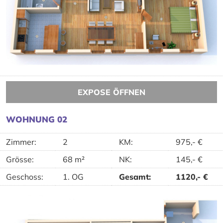
EXPOSE ÖFFNEN
WOHNUNG 02
Zimmer:
2
KM
:
975,-
€
Grösse:
68 m²
NK
:
145,-
€
Geschoss:
1. OG
Gesamt
:
1120,-
€