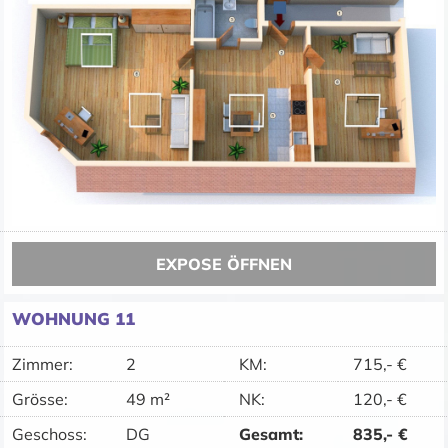
EXPOSE ÖFFNEN
WOHNUNG 11
Zimmer:
2
KM
:
715,-
€
Grösse:
49 m²
NK
:
120,-
€
Geschoss:
DG
Gesamt
:
835,-
€