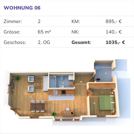
WOHNUNG 06
Zimmer:
2
KM
:
895,-
€
Grösse:
65 m²
NK
:
140,-
€
Geschoss:
2. OG
Gesamt
:
1035,-
€